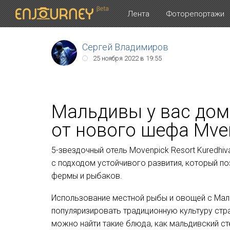
Лента
Фоторепортажи
Сергей Владимиров
Сергей Владимиров
Сергей Владимиров
25 ноября 2022 в 19:55
24 февраля 2022 в 23:30
26 января 2022 в 08:52
Мальдивы у вас дом
от нового шефа Mӧve
5-звездочный отель Movenpick Resort Kuredhiv
с подходом устойчивого развития, который п
фермы и рыбаков.
Использование местной рыбы и овощей с Мал
популяризировать традиционную культуру стр
можно найти такие блюда, как мальдивский сте