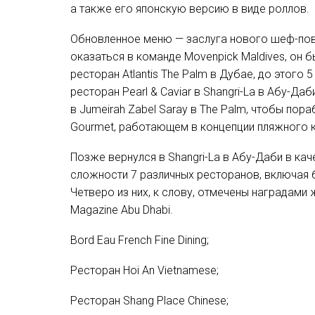
а также его японскую версию в виде роллов.
Обновленное меню — заслуга нового шеф-пова
оказаться в команде Movenpick Maldives, он 
Испанская Валенсия
5 причин посетить А
ресторан Atlantis The Palm в Дубае, до этого
к празднованию «Фа
в 2022 году
ресторан Pearl & Caviar в Shangri-La в Абу-Д
в Jumeirah Zabel Saray в The Palm, чтобы пор
В Валенсии уже чувствуется запах пороха, сл
Аликанте и Кастельон — это традиции, аванга
Gourmet, работающем в концепции пляжного к
Речь идёт о ежегодном традиционном праздни
происходит что-нибудь интересное. Коста-Бла
привлекают различными факторами, среди кот
Позже вернулся в Shangri-La в Абу-Даби в ка
Что означает «Фальяс»?
мероприятия и изысканная гастрономия.
сложности 7 различных ресторанов, включая 
Четверо из них, к слову, отмечены наградами 
Это самый массовый фестиваль Валенсии, о
Аликанте — город красок и ароматов
Magazine Abu Dhabi.
человечества. Своим названием он обязан «
размещают
и папье-маше. Их
Аликанте — это то направление, где небо, мор
на улицах и п
Bord Eau French Fine Dining;
будут сожжены.
солнечным светом и красками. Они, в свою о
из которых образуют местную гастрономию.
Ресторан Hoi An Vietnamese;
Когда проходит «Фальяс»?
Празднование фестиваля проходит в марте. Ег
Гастрономия Аликанте — одно из сокровищ го
Ресторан Shang Place Chinese;